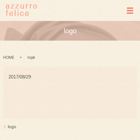
メ
logo
HOME
logo
2017/08/29
logo